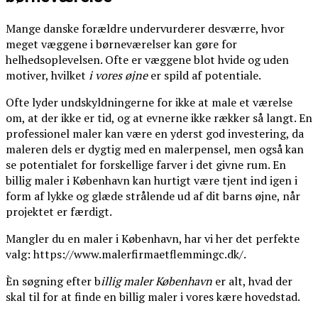
Mange danske forældre undervurderer desværre, hvor
meget væggene i børneværelser kan gøre for
helhedsoplevelsen. Ofte er væggene blot hvide og uden
motiver, hvilket
i vores øjne
er spild af potentiale.
Ofte lyder undskyldningerne for ikke at male et værelse
om, at der ikke er tid, og at evnerne ikke rækker så langt. En
professionel maler kan være en yderst god investering, da
maleren dels er dygtig med en malerpensel, men også kan
se potentialet for forskellige farver i det givne rum. En
billig maler i København kan hurtigt være tjent ind igen i
form af lykke og glæde strålende ud af dit barns øjne, når
projektet er færdigt.
Mangler du en maler i København, har vi her det perfekte
valg: https://www.malerfirmaetflemmingc.dk/.
Èn søgning efter b
illig maler København
er alt, hvad der
skal til for at finde en billig maler i vores kære hovedstad.