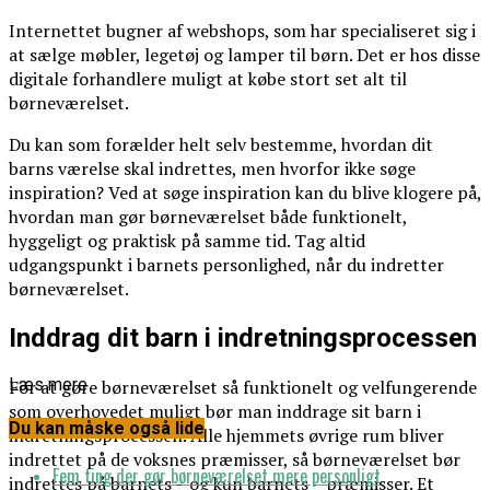
Internettet bugner af webshops, som har specialiseret sig i
at sælge møbler, legetøj og lamper til børn. Det er hos disse
digitale forhandlere muligt at købe stort set alt til
børneværelset.
Du kan som forælder helt selv bestemme, hvordan dit
barns værelse skal indrettes, men hvorfor ikke søge
inspiration? Ved at søge inspiration kan du blive klogere på,
hvordan man gør børneværelset både funktionelt,
hyggeligt og praktisk på samme tid. Tag altid
udgangspunkt i barnets personlighed, når du indretter
børneværelset.
Inddrag dit barn i indretningsprocessen
Læs mere
For at gøre børneværelset så funktionelt og velfungerende
som overhovedet muligt bør man inddrage sit barn i
Du kan måske også lide
indretningsprocessen. Alle hjemmets øvrige rum bliver
indrettet på de voksnes præmisser, så børneværelset bør
Fem ting der gør børneværelset mere personligt
indrettes på barnets – og kun barnets – præmisser. Et