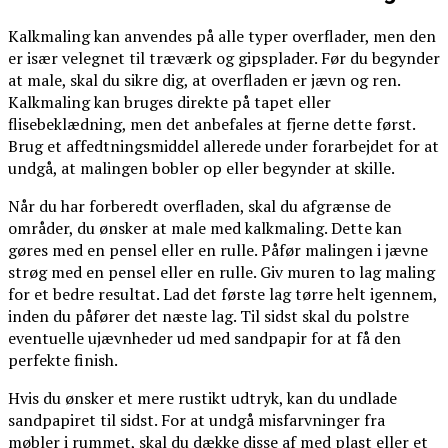
Kalkmaling kan anvendes på alle typer overflader, men den
er især velegnet til træværk og gipsplader. Før du begynder
at male, skal du sikre dig, at overfladen er jævn og ren.
Kalkmaling kan bruges direkte på tapet eller
flisebeklædning, men det anbefales at fjerne dette først.
Brug et affedtningsmiddel allerede under forarbejdet for at
undgå, at malingen bobler op eller begynder at skille.
Når du har forberedt overfladen, skal du afgrænse de
områder, du ønsker at male med kalkmaling. Dette kan
gøres med en pensel eller en rulle. Påfør malingen i jævne
strøg med en pensel eller en rulle. Giv muren to lag maling
for et bedre resultat. Lad det første lag tørre helt igennem,
inden du påfører det næste lag. Til sidst skal du polstre
eventuelle ujævnheder ud med sandpapir for at få den
perfekte finish.
Hvis du ønsker et mere rustikt udtryk, kan du undlade
sandpapiret til sidst. For at undgå misfarvninger fra
møbler i rummet, skal du dække disse af med plast eller et