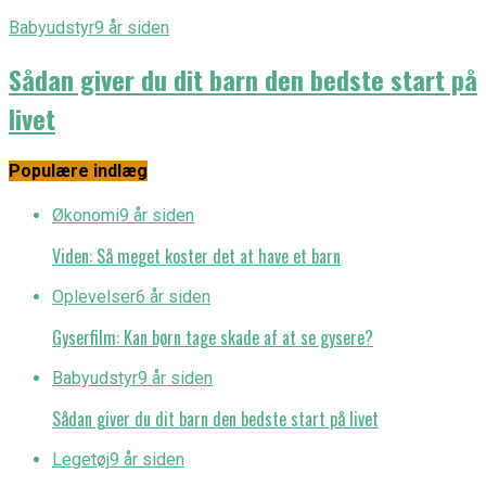
Babyudstyr
9 år siden
Sådan giver du dit barn den bedste start på
livet
Populære indlæg
Økonomi
9 år siden
Viden: Så meget koster det at have et barn
Oplevelser
6 år siden
Gyserfilm: Kan børn tage skade af at se gysere?
Babyudstyr
9 år siden
Sådan giver du dit barn den bedste start på livet
Legetøj
9 år siden