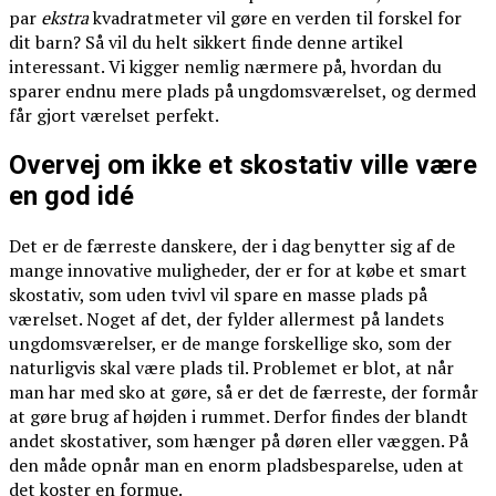
par
ekstra
kvadratmeter vil gøre en verden til forskel for
dit barn? Så vil du helt sikkert finde denne artikel
interessant. Vi kigger nemlig nærmere på, hvordan du
sparer endnu mere plads på ungdomsværelset, og dermed
får gjort værelset perfekt.
Overvej om ikke et skostativ ville være
en god idé
Det er de færreste danskere, der i dag benytter sig af de
mange innovative muligheder, der er for at købe et smart
skostativ, som uden tvivl vil spare en masse plads på
værelset. Noget af det, der fylder allermest på landets
ungdomsværelser, er de mange forskellige sko, som der
naturligvis skal være plads til. Problemet er blot, at når
man har med sko at gøre, så er det de færreste, der formår
at gøre brug af højden i rummet. Derfor findes der blandt
andet skostativer, som hænger på døren eller væggen. På
den måde opnår man en enorm pladsbesparelse, uden at
det koster en formue.