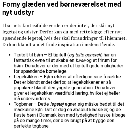
Forny glæden ved børneværelset med
nyt udstyr
I barnets fantasifulde verden er der intet, der slår nyt
legetøj og udstyr. Derfor kan du med rette kigge efter nyt
spændende legetøj, hvis der skal forandringer til i hjemmet.
Du kan blandt andet finde inspiration i nedenstående:
Tipitelt til børn – Et tipitelt (
og telte generelt
) har en
fantastisk evne til at skabe en
base
og et frirum for
børn. Derudover er der med et tipitelt gode muligheder
for spændende børnelege.
Legekøkken – Børn elsker at efterligne sine forældre.
Det er blandt andet derfor, at legekøkkener er så
populære blandt den yngste generation. Derudover
giver et legekøkken værdifuld læring, hvilket ej heller
må undervurderes.
Togbaner – Dette
legetøj
egner sig måske bedst til det
maskuline køn. Det er dog en absolut klassiker, og de
fleste børn i Danmark kan med tydelighed huske tilbage
på de mange timer, der blev brugt på at bygge den
perfekte togbane.