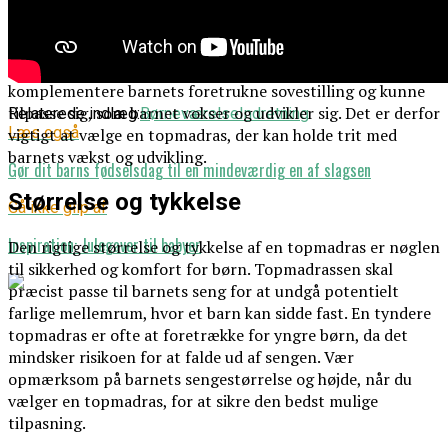
nødvendig støtte og komfortabel blødhed. Denne grad af
fasthed sikrer, at barnets rygsøjle bliver korrekt
understøttet, hvilket er vigtigt for deres fysiske udvikling,
især i vækstperioder. Derudover skal fastheden
komplementere barnets foretrukne sovestilling og kunne
tilpasse sig, som barnet vokser og udvikler sig. Det er derfor
Relaterede indlæg:
Børneværelse
Indretning
Læs også
vigtigt at vælge en topmadras, der kan holde trit med
barnets vækst og udvikling.
Gør dit barns fødselsdag til en mindeværdig en af slagsen
Størrelse og tykkelse
Gå ikke glip af
Inspiration: Julegaver til babyer
Den rigtige størrelse og tykkelse af en topmadras er nøglen
til sikkerhed og komfort for børn. Topmadrassen skal
præcist passe til barnets seng for at undgå potentielt
farlige mellemrum, hvor et barn kan sidde fast. En tyndere
topmadras er ofte at foretrække for yngre børn, da det
mindsker risikoen for at falde ud af sengen. Vær
opmærksom på barnets sengestørrelse og højde, når du
vælger en topmadras, for at sikre den bedst mulige
tilpasning.