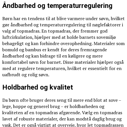
Åndbarhed og temperaturregulering
Børn har en tendens til at blive varmere under søvn, hvilket
gør åndbarhed og temperaturregulering til nøglefaktorer i
valg af topmadras. En topmadras, der fremmer god
luftcirkulation, hjælper med at holde barnets sovemiljø
behageligt og kan forhindre overophedning. Materialer som
bomuld og bambus er kendt for deres fremragende
åndbarhed og kan bidrage til en køligere og mere
komfortabel søvn for barnet. Disse materialer hjælper også
med at regulere temperaturen, hvilket er essentielt for en
uafbrudt og rolig søvn.
Holdbarhed og kvalitet
Da børn ofte bruger deres seng til mere end blot at sove –
lege, hoppe og generel brug – er holdbarheden og
kvaliteten af en topmadras afgørende. Vælg en topmadras
lavet af robuste materialer, der kan modstå daglig brug og
vask. Det er også vigtigt at overveje, hvor let topmadrassen