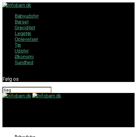
Babyudstyr
Barsel
Graviditet
Legetøj
Oplevelser
Tøj
Udstyr
Økonomi
Sundhed
Følg os
Infobarn.dk
Tidens bedste køb til det moderne børneværelse