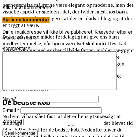
børneværelse må gerne være elegant og moderne, men det
Klik for at kommentere
visuelle aspekt er sjældent det, der fylder mest hos børn.
For barnet er det vigtigere, at der er plads til leg, og at der
Skriv en kommentar
er trygt at være.
Din e-mailadresse vil ikke blive publiceret.
Krævede felter er
Det er på mange måder fordelagtigt at give ens barn
markeret med
*
medbestemmelse, når børneværelset skal indrettes. Lad
Kommentar
*
barnet komme med ønsker til både farver, møbler, vægpynt
og andet. Jo mere du inddrager dit barn, desto større
chance er der for, at du rammer plet med indretningen.
At lade barnet få medindflydelse gavner både barn og
forældre, idet man kan undgå mange potentielle
uoverensstemmelser.
Navn
*
De bedste køb
E-mail
*
Nu hvor vi har slået fast, at det er hensigtsmæssigt at
Websted
inddrage ens barn i indretningsprocessen, er det blevet tid
til at løfte sløret for de bedste køb. Nedenfor bliver du
introduceret for, hvilke produkter der har fundet vej til