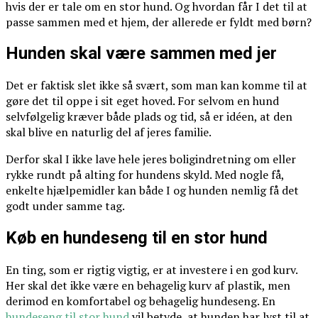
hvis der er tale om en stor hund. Og hvordan får I det til at
passe sammen med et hjem, der allerede er fyldt med børn?
Hunden skal være sammen med jer
Det er faktisk slet ikke så svært, som man kan komme til at
gøre det til oppe i sit eget hoved. For selvom en hund
selvfølgelig kræver både plads og tid, så er idéen, at den
skal blive en naturlig del af jeres familie.
Derfor skal I ikke lave hele jeres boligindretning om eller
rykke rundt på alting for hundens skyld. Med nogle få,
enkelte hjælpemidler kan både I og hunden nemlig få det
godt under samme tag.
Køb en hundeseng til en stor hund
En ting, som er rigtig vigtig, er at investere i en god kurv.
Her skal det ikke være en behagelig kurv af plastik, men
derimod en komfortabel og behagelig hundeseng. En
hundeseng til stor hund
vil betyde, at hunden har lyst til at