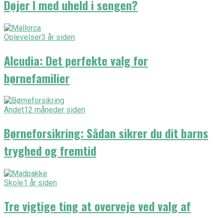
Døjer I med uheld i sengen?
Oplevelser
3 år siden
Alcudia: Det perfekte valg for
børnefamilier
Andet
12 måneder siden
Børneforsikring: Sådan sikrer du dit barns
tryghed og fremtid
Skole
1 år siden
Tre vigtige ting at overveje ved valg af