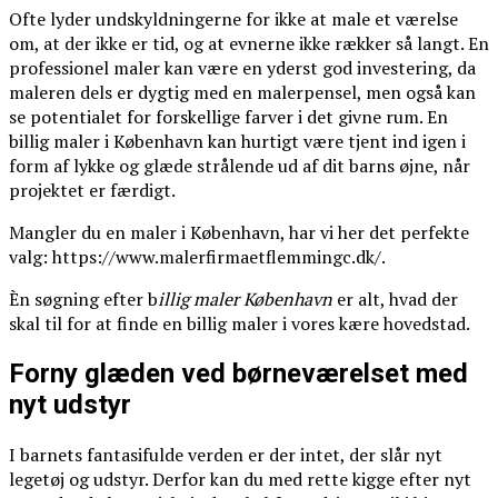
Ofte lyder undskyldningerne for ikke at male et værelse
om, at der ikke er tid, og at evnerne ikke rækker så langt. En
professionel maler kan være en yderst god investering, da
maleren dels er dygtig med en malerpensel, men også kan
se potentialet for forskellige farver i det givne rum. En
billig maler i København kan hurtigt være tjent ind igen i
form af lykke og glæde strålende ud af dit barns øjne, når
projektet er færdigt.
Mangler du en maler i København, har vi her det perfekte
valg: https://www.malerfirmaetflemmingc.dk/.
Èn søgning efter b
illig maler København
er alt, hvad der
skal til for at finde en billig maler i vores kære hovedstad.
Forny glæden ved børneværelset med
nyt udstyr
I barnets fantasifulde verden er der intet, der slår nyt
legetøj og udstyr. Derfor kan du med rette kigge efter nyt