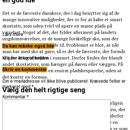
Det er de færreste danskere, der i dag benytter sig af de
mange innovative muligheder, der er for at købe et smart
skostativ, som uden tvivl vil spare en masse plads på
værelset. Noget af det, der fylder allermest på landets
Læs mere
ungdomsværelser, er de mange forskellige sko, som der
naturligvis skal være plads til. Problemet er blot, at når
Du kan måske også lide
man har med sko at gøre, så er det de færreste, der formår
at gøre brug af højden i rummet. Derfor findes der blandt
Klik for at kommentere
andet skostativer, som hænger på døren eller væggen. På
Skriv en kommentar
den måde opnår man en enorm pladsbesparelse, uden at
det koster en formue.
Din e-mailadresse vil ikke blive publiceret.
Krævede felter er
markeret med
*
Vælg den helt rigtige seng
Kommentar
*
Det mest essentielle på et ungdomsværelse er naturligvis
den seng, som dit barn sover i. Det er dog også sengen, der
som regel fylder mest på et værelse. Fylder sengen derfor
for meget på nuværende tidspunkt, så kan det være en
rigtig god idé at tjekke de nyeste
sengetilbud
ud. Der er som