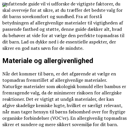
omfattende guide vil vi udforske de vigtigste faktorer, du
skal overveje for at sikre, at du træffer det bedste valg for
dit barns sovekomfort og sundhed. Fra at forstå
betydningen af allergivenlige materialer til vigtigheden af
passende fasthed og støtte, denne guide dækker alt, hvad
du behøver at vide for at vælge den perfekte topmadras til
dit barn. Lad os dykke ned i de essentielle aspekter, der
sikrer en god nats søvn for de mindste.
Materiale og allergivenlighed
Når det kommer til børn, er det afgørende at vælge en
topmadras fremstillet af allergivenlige materialer.
Naturlige materialer som økologisk bomuld eller bambus er
fremragende valg, da de minimerer risikoen for allergiske
reaktioner. Det er vigtigt at undgå materialer, der kan
afgive skadelige kemiske lugte, hvilket er særligt relevant,
når man tager hensyn til børns følsomhed over for flygtige
organiske forbindelser (VOC’er). En allergivenlig topmadras
sikrer et sundere og mere sikkert sovemiljø for dit barn.