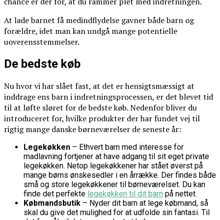
chance er der for, at du rammer plet med indretningen.
At lade barnet få medindflydelse gavner både barn og
forældre, idet man kan undgå mange potentielle
uoverensstemmelser.
De bedste køb
Nu hvor vi har slået fast, at det er hensigtsmæssigt at
inddrage ens barn i indretningsprocessen, er det blevet tid
til at løfte sløret for de bedste køb. Nedenfor bliver du
introduceret for, hvilke produkter der har fundet vej til
rigtig mange danske børneværelser de seneste år:
Legekøkken
– Ethvert barn med interesse for
madlavning fortjener at have adgang til sit eget private
legekøkken. Netop legekøkkener har stået øverst på
mange børns ønskesedler i en årrække. Der findes både
små og store legekøkkener til børneværelset. Du kan
finde det perfekte
legekøkken til dit barn
på nettet.
Købmandsbutik
– Nyder dit barn at lege købmand, så
skal du give det mulighed for at udfolde sin fantasi. Til