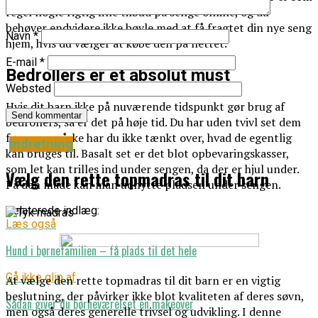
regel nogle rigtig fine tilbud på senge online, og du
behøver endvidere ikke bøvle med at få fragtet din nye seng
Navn
*
hjem, hvis du vælger at købe den på nettet.
E-mail
*
Bedrollers er et absolut must
Websted
Hvis dit barn ikke på nuværende tidspunkt gør brug af
bedrollers, så er det på høje tid. Du har uden tvivl set dem
før, men måske har du ikke tænkt over, hvad de egentlig
Indretning
kan bruges til. Basalt set er det blot opbevaringskasser,
som let kan trilles ind under sengen, da der er hjul under.
Vælg den rette topmadras til dit barn
På den måde kan man udnytte pladsen under sengen.
Relaterede indlæg:
Læs også
Hund i børnefamilien – få plads til det hele
Gå ikke glip af
At vælge den rette topmadras til dit barn er en vigtig
beslutning, der påvirker ikke blot kvaliteten af deres søvn,
Sådan giver du børneværelset en makeover
men også deres generelle trivsel og udvikling. I denne