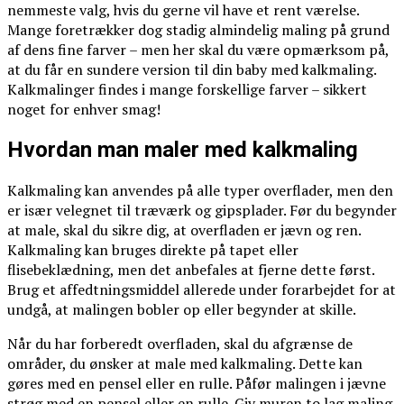
nemmeste valg, hvis du gerne vil have et rent værelse.
Mange foretrækker dog stadig almindelig maling på grund
af dens fine farver – men her skal du være opmærksom på,
at du får en sundere version til din baby med kalkmaling.
Kalkmalinger findes i mange forskellige farver – sikkert
noget for enhver smag!
Hvordan man maler med kalkmaling
Kalkmaling kan anvendes på alle typer overflader, men den
er især velegnet til træværk og gipsplader. Før du begynder
at male, skal du sikre dig, at overfladen er jævn og ren.
Kalkmaling kan bruges direkte på tapet eller
flisebeklædning, men det anbefales at fjerne dette først.
Brug et affedtningsmiddel allerede under forarbejdet for at
undgå, at malingen bobler op eller begynder at skille.
Når du har forberedt overfladen, skal du afgrænse de
områder, du ønsker at male med kalkmaling. Dette kan
gøres med en pensel eller en rulle. Påfør malingen i jævne
strøg med en pensel eller en rulle. Giv muren to lag maling