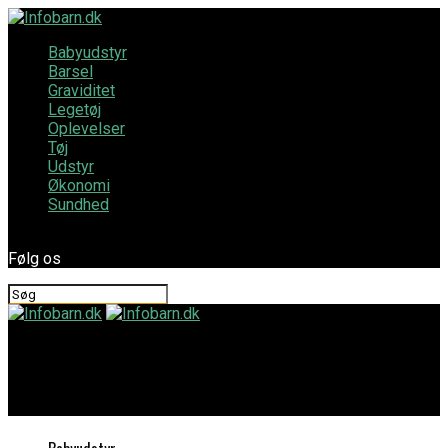
Babyudstyr
Barsel
Graviditet
Legetøj
Oplevelser
Tøj
Udstyr
Økonomi
Sundhed
Følg os
Infobarn.dk
Pladsbesparende idéer til det perfekte ungdomsværelse