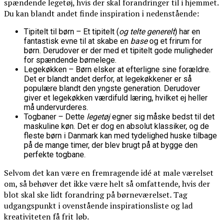
spændende legetøj, hvis der skal forandringer til i hjemmet.
Du kan blandt andet finde inspiration i nedenstående:
Tipitelt til børn – Et tipitelt (
og telte generelt
) har en
fantastisk evne til at skabe en
base
og et frirum for
børn. Derudover er der med et tipitelt gode muligheder
for spændende børnelege.
Legekøkken – Børn elsker at efterligne sine forældre.
Det er blandt andet derfor, at legekøkkener er så
populære blandt den yngste generation. Derudover
giver et legekøkken værdifuld læring, hvilket ej heller
må undervurderes.
Togbaner – Dette
legetøj
egner sig måske bedst til det
maskuline køn. Det er dog en absolut klassiker, og de
fleste børn i Danmark kan med tydelighed huske tilbage
på de mange timer, der blev brugt på at bygge den
perfekte togbane.
Selvom det kan være en fremragende idé at male værelset
om, så behøver det ikke være helt så omfattende, hvis der
blot skal ske lidt forandring på børneværelset. Tag
udgangspunkt i ovenstående inspirationsliste og lad
kreativiteten få frit løb.