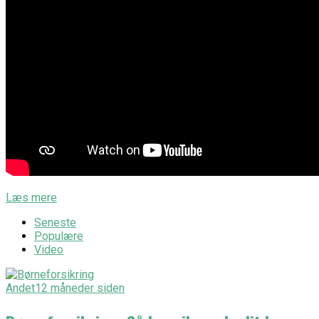
Læs mere
Seneste
Populære
Video
Andet
12 måneder siden