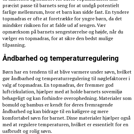
præcist passe til barnets seng for at undgå potentielt
farlige mellemrum, hvor et barn kan sidde fast. En tyndere
topmadras er ofte at foretrække for yngre børn, da det
mindsker risikoen for at falde ud af sengen. Vær
opmærksom på barnets sengestørrelse og højde, når du
vælger en topmadras, for at sikre den bedst mulige
tilpasning.
Åndbarhed og temperaturregulering
Børn har en tendens til at blive varmere under søvn, hvilket
gør åndbarhed og temperaturregulering til nøglefaktorer i
valg af topmadras. En topmadras, der fremmer god
luftcirkulation, hjælper med at holde barnets sovemiljø
behageligt og kan forhindre overophedning. Materialer som
bomuld og bambus er kendt for deres fremragende
åndbarhed og kan bidrage til en køligere og mere
komfortabel søvn for barnet. Disse materialer hjælper også
med at regulere temperaturen, hvilket er essentielt for en
uafbrudt og rolig søvn.