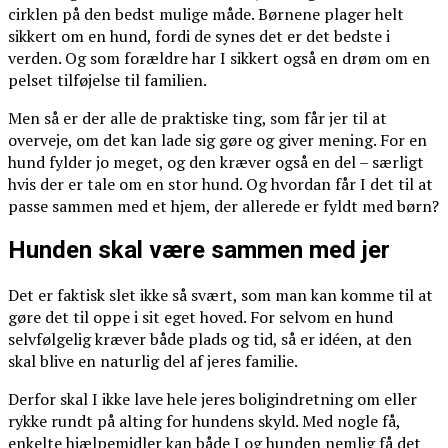
cirklen på den bedst mulige måde. Børnene plager helt
sikkert om en hund, fordi de synes det er det bedste i
verden. Og som forældre har I sikkert også en drøm om en
pelset tilføjelse til familien.
Men så er der alle de praktiske ting, som får jer til at
overveje, om det kan lade sig gøre og giver mening. For en
hund fylder jo meget, og den kræver også en del – særligt
hvis der er tale om en stor hund. Og hvordan får I det til at
passe sammen med et hjem, der allerede er fyldt med børn?
Hunden skal være sammen med jer
Det er faktisk slet ikke så svært, som man kan komme til at
gøre det til oppe i sit eget hoved. For selvom en hund
selvfølgelig kræver både plads og tid, så er idéen, at den
skal blive en naturlig del af jeres familie.
Derfor skal I ikke lave hele jeres boligindretning om eller
rykke rundt på alting for hundens skyld. Med nogle få,
enkelte hjælpemidler kan både I og hunden nemlig få det