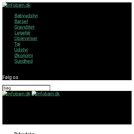
Babyudstyr
Barsel
Graviditet
Legetøj
Oplevelser
Tøj
Udstyr
Økonomi
Sundhed
Følg os
Infobarn.dk
Giv dit barn en god økonomisk fremtid