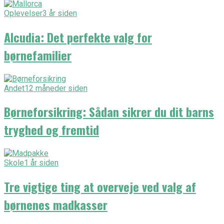
Oplevelser
3 år siden
Alcudia: Det perfekte valg for
børnefamilier
Andet
12 måneder siden
Børneforsikring: Sådan sikrer du dit barns
tryghed og fremtid
Skole
1 år siden
Tre vigtige ting at overveje ved valg af
børnenes madkasser