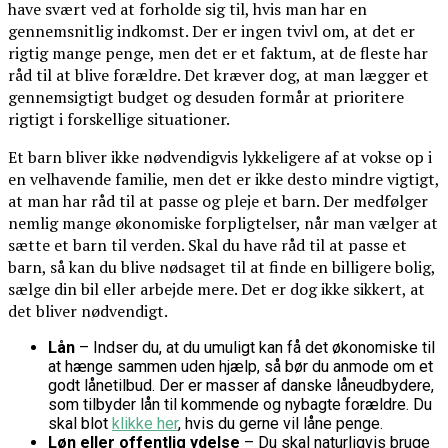
have svært ved at forholde sig til, hvis man har en
gennemsnitlig indkomst. Der er ingen tvivl om, at det er
rigtig mange penge, men det er et faktum, at de fleste har
råd til at blive forældre. Det kræver dog, at man lægger et
gennemsigtigt budget og desuden formår at prioritere
rigtigt i forskellige situationer.
Et barn bliver ikke nødvendigvis lykkeligere af at vokse op i
en velhavende familie, men det er ikke desto mindre vigtigt,
at man har råd til at passe og pleje et barn. Der medfølger
nemlig mange økonomiske forpligtelser, når man vælger at
sætte et barn til verden. Skal du have råd til at passe et
barn, så kan du blive nødsaget til at finde en billigere bolig,
sælge din bil eller arbejde mere. Det er dog ikke sikkert, at
det bliver nødvendigt.
Lån
– Indser du, at du umuligt kan få det økonomiske til
at hænge sammen uden hjælp, så bør du anmode om et
godt lånetilbud. Der er masser af danske låneudbydere,
som tilbyder lån til kommende og nybagte forældre. Du
skal blot
klikke her
, hvis du gerne vil låne penge.
Løn eller offentlig ydelse
– Du skal naturligvis bruge