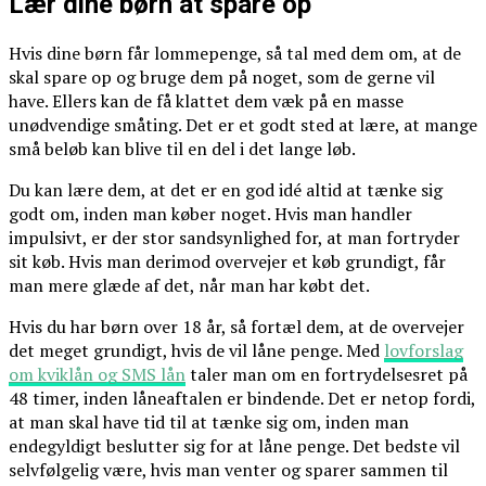
Lær dine børn at spare op
Hvis dine børn får lommepenge, så tal med dem om, at de
skal spare op og bruge dem på noget, som de gerne vil
have. Ellers kan de få klattet dem væk på en masse
unødvendige småting. Det er et godt sted at lære, at mange
små beløb kan blive til en del i det lange løb.
Du kan lære dem, at det er en god idé altid at tænke sig
godt om, inden man køber noget. Hvis man handler
impulsivt, er der stor sandsynlighed for, at man fortryder
sit køb. Hvis man derimod overvejer et køb grundigt, får
man mere glæde af det, når man har købt det.
Hvis du har børn over 18 år, så fortæl dem, at de overvejer
det meget grundigt, hvis de vil låne penge. Med
lovforslag
om kviklån og SMS lån
taler man om en fortrydelsesret på
48 timer, inden låneaftalen er bindende. Det er netop fordi,
at man skal have tid til at tænke sig om, inden man
endegyldigt beslutter sig for at låne penge. Det bedste vil
selvfølgelig være, hvis man venter og sparer sammen til