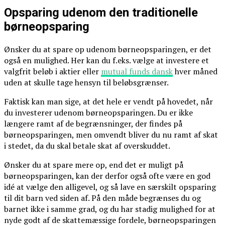
Opsparing udenom den traditionelle
børneopsparing
Ønsker du at spare op udenom børneopsparingen, er det
også en mulighed. Her kan du f.eks. vælge at investere et
valgfrit beløb i aktier eller
mutual funds dansk
hver måned
uden at skulle tage hensyn til beløbsgrænser.
Faktisk kan man sige, at det hele er vendt på hovedet, når
du investerer udenom børneopsparingen. Du er ikke
længere ramt af de begrænsninger, der findes på
børneopsparingen, men omvendt bliver du nu ramt af skat
i stedet, da du skal betale skat af overskuddet.
Ønsker du at spare mere op, end det er muligt på
børneopsparingen, kan der derfor også ofte være en god
idé at vælge den alligevel, og så lave en særskilt opsparing
til dit barn ved siden af. På den måde begrænses du og
barnet ikke i samme grad, og du har stadig mulighed for at
nyde godt af de skattemæssige fordele, børneopsparingen