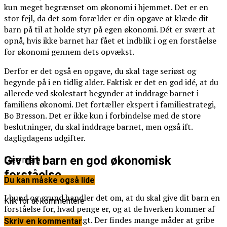
kun meget begrænset om økonomi i hjemmet. Det er en
stor fejl, da det som forælder er din opgave at klæde dit
barn på til at holde styr på egen økonomi. Dét er svært at
opnå, hvis ikke barnet har fået et indblik i og en forståelse
for økonomi gennem dets opvækst.
Derfor er det også en opgave, du skal tage seriøst og
begynde på i en tidlig alder. Faktisk er det en god idé, at du
allerede ved skolestart begynder at inddrage barnet i
familiens økonomi. Det fortæller ekspert i familiestrategi,
Bo Bresson. Det er ikke kun i forbindelse med de store
beslutninger, du skal inddrage barnet, men også ift.
dagligdagens udgifter.
Giv dit barn en god økonomisk
Læs mere
forståelse
Du kan måske også lide
I bund og grund handler det om, at du skal give dit barn en
Klik for at kommentere
forståelse for, hvad penge er, og at de hverken kommer af
sig selv eller varer evigt. Der findes mange måder at gribe
Skriv en kommentar