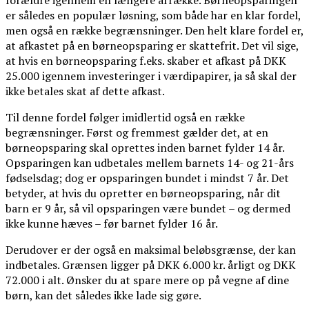
forældre igennem en længere årrække. Børneopsparingen
er således en populær løsning, som både har en klar fordel,
men også en række begrænsninger. Den helt klare fordel er,
at afkastet på en børneopsparing er skattefrit. Det vil sige,
at hvis en børneopsparing f.eks. skaber et afkast på DKK
25.000 igennem investeringer i værdipapirer, ja så skal der
ikke betales skat af dette afkast.
Til denne fordel følger imidlertid også en række
begrænsninger. Først og fremmest gælder det, at en
børneopsparing skal oprettes inden barnet fylder 14 år.
Opsparingen kan udbetales mellem barnets 14- og 21-års
fødselsdag; dog er opsparingen bundet i mindst 7 år. Det
betyder, at hvis du opretter en børneopsparing, når dit
barn er 9 år, så vil opsparingen være bundet – og dermed
ikke kunne hæves – før barnet fylder 16 år.
Derudover er der også en maksimal beløbsgrænse, der kan
indbetales. Grænsen ligger på DKK 6.000 kr. årligt og DKK
72.000 i alt. Ønsker du at spare mere op på vegne af dine
børn, kan det således ikke lade sig gøre.