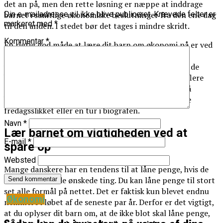
det an på, men den rette løsning er næppe at inddrage
barnet i samtlige økonomiske beslutninger fra den ene dag
Din e-mailadresse vil ikke blive publiceret.
Krævede felter er
markeret med
*
til den anden. I stedet bør det tages i mindre skridt.
Kommentar
*
En rigtig god måde at lære dit barn om økonomi på er ved
at give barnet lommepenge. Det viser dit barn, at
varsomhed er vigtigt, hvis pengene skal række. Hvis de
brænder alle pengene af på én gang, så er der ikke flere
penge, før næste gang lommepengene tikker ind på
kontoen. Det kan betyde, at barnet f.eks. må droppe
fredagsslikket eller en tur i biografen.
Navn
*
Lær barnet om vigtigheden ved at
E-mail
*
spare op
Websted
Mange danskere har en tendens til at låne penge, hvis de
ikke har råd til de ønskede ting. Du kan låne penge til stort
set alle formål på nettet. Det er faktisk kun blevet endnu
Økonomi
nemmere i løbet af de seneste par år. Derfor er det vigtigt,
at du oplyser dit barn om, at de ikke blot skal låne penge,