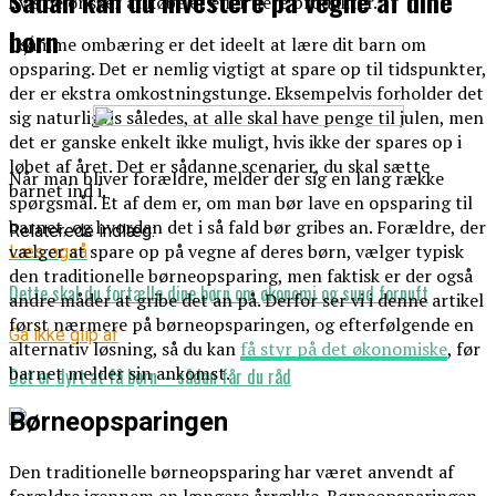
Sådan kan du investere på vegne af dine
hvis de ønsker at købe ét eller flere produkter.
børn
I samme ombæring er det ideelt at lære dit barn om
opsparing. Det er nemlig vigtigt at spare op til tidspunkter,
der er ekstra omkostningstunge. Eksempelvis forholder det
sig naturligvis således, at alle skal have penge til julen, men
det er ganske enkelt ikke muligt, hvis ikke der spares op i
løbet af året. Det er sådanne scenarier, du skal sætte
Når man bliver forældre, melder der sig en lang række
barnet ind i.
spørgsmål. Et af dem er, om man bør lave en opsparing til
barnet, og hvordan det i så fald bør gribes an. Forældre, der
Relaterede indlæg:
vælger at spare op på vegne af deres børn, vælger typisk
Læs også
den traditionelle børneopsparing, men faktisk er der også
Dette skal du fortælle dine børn om økonomi og sund fornuft
andre måder at gribe det an på. Derfor ser vi i denne artikel
først nærmere på børneopsparingen, og efterfølgende en
Gå ikke glip af
alternativ løsning, så du kan
få styr på det økonomiske
, før
barnet melder sin ankomst.
Det er dyrt at få børn – sådan får du råd
Børneopsparingen
Den traditionelle børneopsparing har været anvendt af