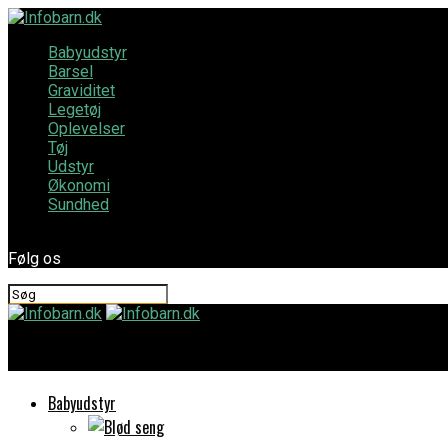
Babyudstyr
Barsel
Graviditet
Legetøj
Oplevelser
Tøj
Udstyr
Økonomi
Sundhed
Følg os
Infobarn.dk
Babyudstyr