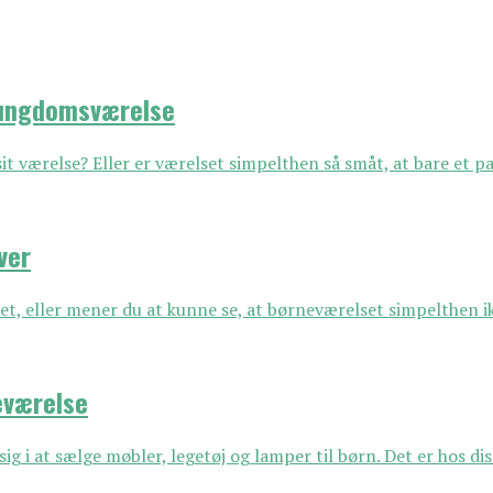
e ungdomsværelse
it værelse? Eller er værelset simpelthen så småt, at bare et pa
ver
et, eller mener du at kunne se, at børneværelset simpelthen i
eværelse
g i at sælge møbler, legetøj og lamper til børn. Det er hos dis