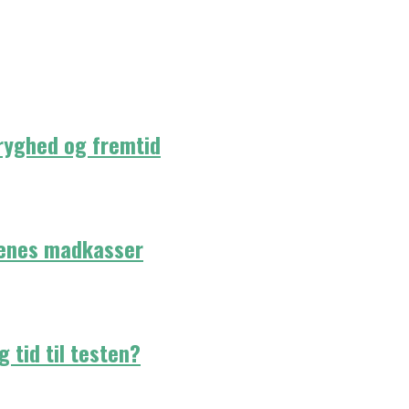
tryghed og fremtid
rnenes madkasser
g tid til testen?