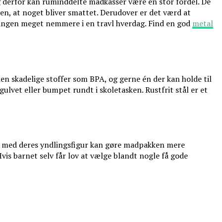
 og derfor kan ruminddelte madkasser være en stor fordel. De
den, at noget bliver smattet. Derudover er det værd at
ringen meget nemmere i en travl hverdag. Find en god
metal
den skadelige stoffer som BPA, og gerne én der kan holde til
ulvet eller bumpet rundt i skoletasken. Rustfrit stål er et
asse med deres yndlingsfigur kan gøre madpakken mere
is barnet selv får lov at vælge blandt nogle få gode