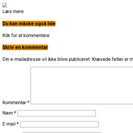
Læs mere
Du kan måske også lide
Klik for at kommentere
Skriv en kommentar
Din e-mailadresse vil ikke blive publiceret.
Krævede felter er 
Kommentar
*
Navn
*
E-mail
*