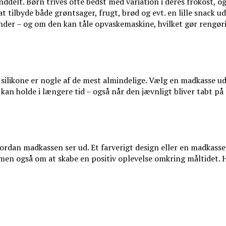
inddelt. Børn trives ofte bedst med variation i deres frokost,
 tilbyde både grøntsager, frugt, brød og evt. en lille snack u
nder – og om den kan tåle opvaskemaskine, hvilket gør rengø
g silikone er nogle af de mest almindelige. Vælg en madkasse u
kan holde i længere tid – også når den jævnligt bliver tabt på g
, hvordan madkassen ser ud. Et farverigt design eller en madk
en også om at skabe en positiv oplevelse omkring måltidet. Hv