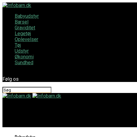
Babyudstyr
Barsel
Graviditet
Legetøj
Oplevelser
Tøj
Udstyr
Økonomi
Sundhed
Følg os
Infobarn.dk
Tre vigtige ting at overveje ved valg af børnenes madkasser