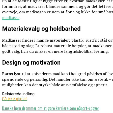
En af de første ting at kigge efter er, hvordan madkassen er 
forhindrer, at madvarer blandes sammen, og gør det lettere at
overveje, om madkassen er nem at åbne og lukke for små hæ
madkasse
.
Materialevalg og holdbarhed
Madkasser findes i mange materialer: plastik, rustfrit stål o
både stød og slag. Et robust materiale betyder, at madkassen 
godt valg, hvis du ønsker en mere langtidsholdbar løsning.
Design og motivation
Børns lyst til at spise deres mad kan i høj grad påvirkes af
spændende og personlig. Det handler ikke kun om æstetik – m
muligheder, kan det styrke både ansvarsfølelse og appetit.
Relaterede indlæg:
Gå ikke glip af
Danske børn drømmer om at gøre karriere som eSport-udøver