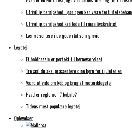
Hvad er en NIPT test, og hvordan bestiller jeg tid til test
Ufrivillig barnløshed: Løsningen kan være fertilitetsbehan
Ufrivillig barnløshed kan lede til ringe livskvalitet
Lær at sortere i de gode råd som gravid
Legetøj
Et boldbassin er perfekt til børneværelset
Tre spil du skal præsentere dine børn for i juleferien
Værd at vide om køb og brug af motoriklegetøj
Hvad er reglerne i 7 kabale?
Tidens mest populære legetøj
Oplevelser