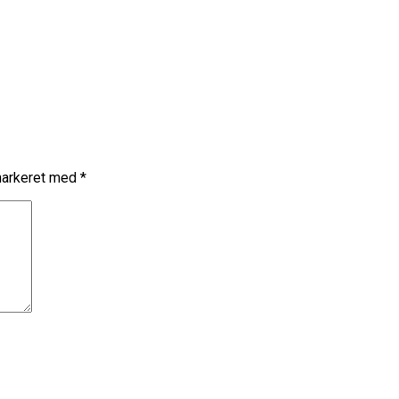
markeret med
*