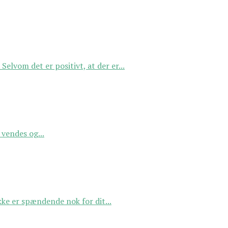
Selvom det er positivt, at der er...
 vendes og...
kke er spændende nok for dit...