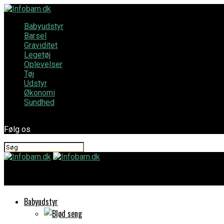
Babyudstyr
Barsel
Graviditet
Legetøj
Oplevelser
Tøj
Udstyr
Økonomi
Sundhed
Følg os
Infobarn.dk
Babyudstyr