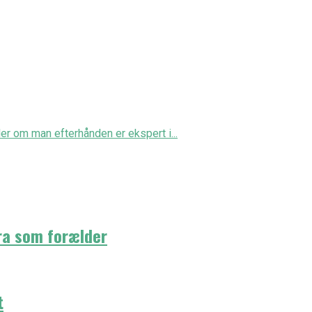
ler om man efterhånden er ekspert i...
ra som forælder
t