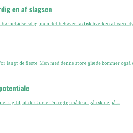
rdig en af slagsen
d børnefødselsdag, men det behøver faktisk hverken at være dyr
 for langt de fleste. Men med denne store glæde kommer også e
potentiale
et sig til, at der kun er én rigtig måde at gå i skole på....