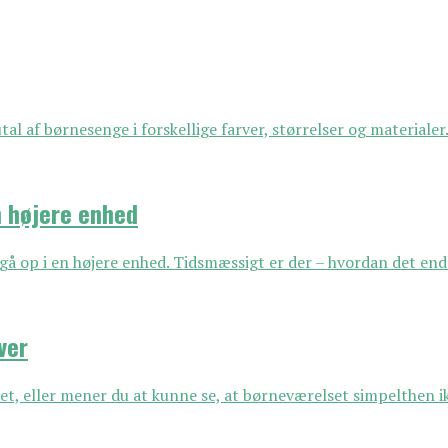
al af børnesenge i forskellige farver, størrelser og materialer. 
en højere enhed
t gå op i en højere enhed. Tidsmæssigt er der – hvordan det end
ver
et, eller mener du at kunne se, at børneværelset simpelthen i