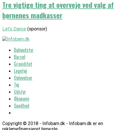
Tre vigtige ting at overveje ved valg af
børnenes madkasser
Let's Dance
(sponsor)
Babyudstyr
Barsel
Graviditet
Legetøj
Oplevelser
Tøj
Udstyr
Økonomi
Sundhed
Copyright © 2018 - Infobarn.dk - Infobarn.dk er en
reklamefinansieret tjeneste