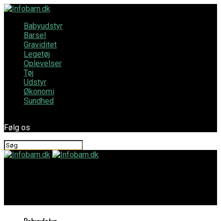
Babyudstyr
Barsel
Graviditet
Legetøj
Oplevelser
Tøj
Udstyr
Økonomi
Sundhed
Følg os
Infobarn.dk
Børneforsikring